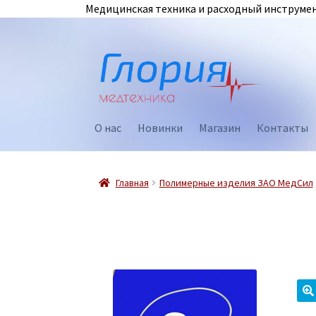
Медицинская техника и расходный инструмент
Перейти
Перейти
к
к
навигации
содержимому
О нас
Новинки
Магазин
Контакты
Главная
Полимерные изделия ЗАО МедСил