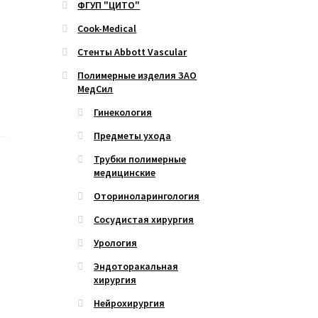
ФГУП "ЦИТО"
Cook-Medical
Стенты Abbott Vascular
Полимерные изделия ЗАО
МедСил
Гинекология
Предметы ухода
Трубки полимерные
медицинские
Оториноларингология
Сосудистая хирургия
Урология
Эндоторакальная
ю
хирургия
Нейрохирургия