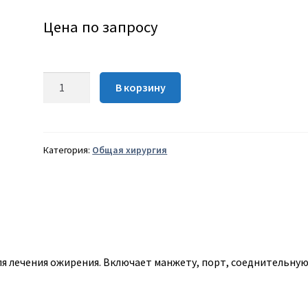
Цена по запросу
Количество
В корзину
Бандаж
желудочный
регулируемый
Категория:
Общая хирургия
я лечения ожирения. Включает манжету, порт, соеднительну