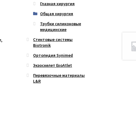
Глазная хирургия
Общая хирургия
Трубки силиконовые
медицинские
Стентовые системы
и,
Biotronik
Ортопедия Synimed
Экзоскелет ExoAtlet
Перевязочные материалы
L&R