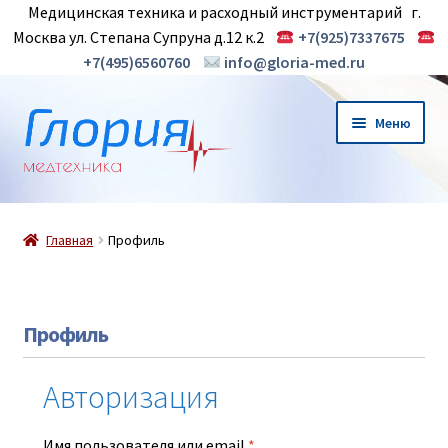
Медицинская техника и расходный инструментарий г.
Москва ул. Степана Супруна д.12 к.2
+7(925)7337675
+7(495)6560760
info@gloria-med.ru
Перейти
Перейти
Меню
к
к
навигации
содержимому
О нас
Главная
Профиль
Новинки
Магазин
Профиль
Контакты
Авторизация
Корзина
Имя пользователя или email
*