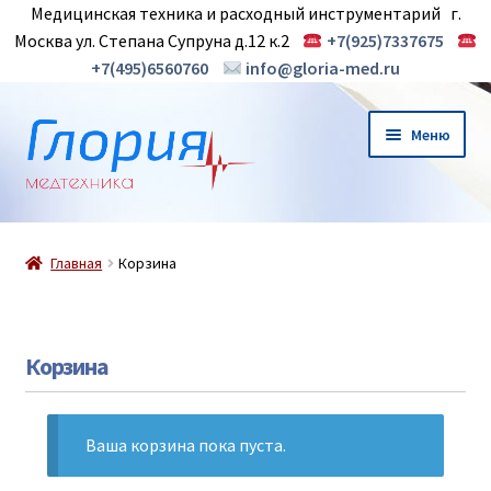
Медицинская техника и расходный инструментарий г.
Москва ул. Степана Супруна д.12 к.2
+7(925)7337675
+7(495)6560760
info@gloria-med.ru
Перейти
Перейти
Меню
к
к
навигации
содержимому
О нас
Главная
Корзина
Новинки
Магазин
Корзина
Контакты
Ваша корзина пока пуста.
Корзина