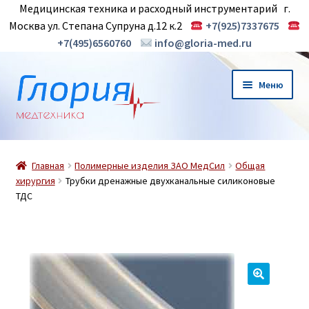
Медицинская техника и расходный инструментарий г.
Москва ул. Степана Супруна д.12 к.2
+7(925)7337675
+7(495)6560760
info@gloria-med.ru
Перейти
Перейти
Меню
к
к
навигации
содержимому
О нас
Главная
Полимерные изделия ЗАО МедСил
Общая
Новинки
хирургия
Трубки дренажные двухканальные силиконовые
ТДС
Магазин
Контакты
Корзина