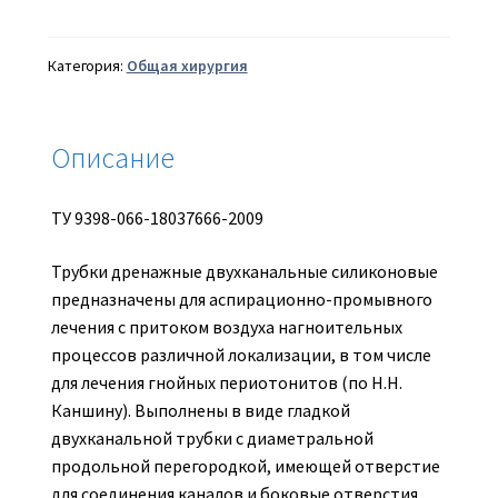
дренажные
двухканальные
силиконовые
Категория:
Общая хирургия
ТДС
Описание
ТУ 9398-066-18037666-2009
Трубки дренажные двухканальные силиконовые
предназначены для аспирационно-промывного
лечения с притоком воздуха нагноительных
процессов различной локализации, в том числе
для лечения гнойных периотонитов (по Н.Н.
Каншину). Выполнены в виде гладкой
двухканальной трубки с диаметральной
продольной перегородкой, имеющей отверстие
для соединения каналов и боковые отверстия.