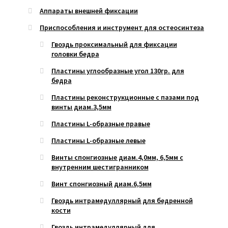
Аппараты внешней фиксации
Приспособления и инструмент для остеосинтеза
Гвоздь проксимальный для фиксации
головки бедра
Пластины углообразные угол 130гр. для
бедра
Пластины реконструкционные с пазами под
винты диам.3,5мм
Пластины L-образные правые
Пластины L-образные левые
Винты спонгиозные диам.4,0мм, 6,5мм с
внутренним шестигранником
Винт спонгиозный диам.6,5мм
Гвоздь интрамедуллярный для бедренной
кости
Гвоздь интрамедуллярный для