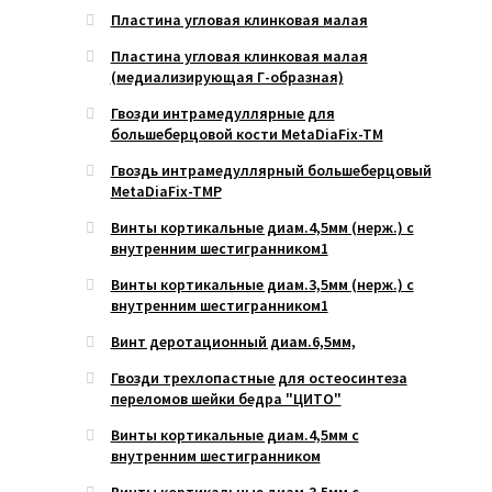
Пластина угловая клинковая малая
Пластина угловая клинковая малая
(медиализирующая Г-образная)
Гвозди интрамедуллярные для
большеберцовой кости MetaDiaFix-TМ
Гвоздь интрамедуллярный большеберцовый
MetaDiaFix-TМP
Винты кортикальные диам.4,5мм (нерж.) с
внутренним шестигранником1
Винты кортикальные диам.3,5мм (нерж.) с
внутренним шестигранником1
Винт деротационный диам.6,5мм,
Гвозди трехлопастные для остеосинтеза
переломов шейки бедра "ЦИТО"
Винты кортикальные диам.4,5мм с
внутренним шестигранником
Винты кортикальные диам.3,5мм с