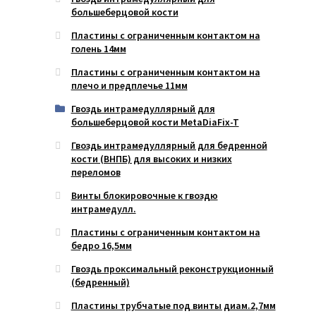
большеберцовой кости
Пластины с ограниченным контактом на
голень 14мм
Пластины с ограниченным контактом на
плечо и предплечье 11мм
Гвоздь интрамедуллярный для
большеберцовой кости MetaDiaFix-T
Гвоздь интрамедуллярный для бедренной
кости (ВНПБ) для высоких и низких
переломов
Винты блокировочные к гвоздю
интрамедулл.
Пластины с ограниченным контактом на
бедро 16,5мм
Гвоздь проксимальный реконструкционный
(бедренный)
Пластины трубчатые под винты диам.2,7мм