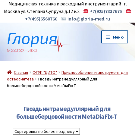
Медицинская техника и расходный инструментарий г.
Москва ул. Степана Супруна д.12 к.2
+7(925)7337675
+7(495)6560760
info@gloria-med.ru
Перейти
Перейти
Меню
к
к
навигации
содержимому
О нас
Главная
ФГУП "ЦИТО"
Приспособления и инструмент для
Новинки
остеосинтеза
Гвоздь интрамедуллярный для
большеберцовой кости MetaDiaFix-T
Магазин
Гвоздь интрамедуллярный для
Контакты
большеберцовой кости MetaDiaFix-T
Корзина