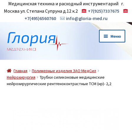
Медицинская техника и расходный инструментарий г.
Москва ул. Степана Супруна д.12 к.2
+7(925)7337675
+7(495)6560760
info@gloria-med.ru
Перейти
Перейти
Меню
к
к
навигации
содержимому
О нас
Главная
Полимерные изделия ЗАО МедСил
Новинки
Нейрохирургия
Трубки силиконовые медицинские
нейрохирургические рентгеноконтрастные ТСМ (нр)- 2,2
Магазин
Контакты
Корзина