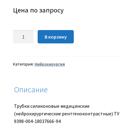
Цена по запросу
Количество
В корзину
Трубки
силиконовые
медицинские
нейрохирургические
Категория:
Нейрохирургия
рентгеноконтрастные
ТСМ
(нр)-
Описание
2,2
Трубки силиконовые медицинские
(нейрохирургические рентгеноконтрастные) ТУ
9398-004-18037666-94