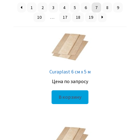
1
2
3
4
5
6
7
8
9
10
…
17
18
19
Curaplast 6 см х 5 м
Цена по запросу
В корзину