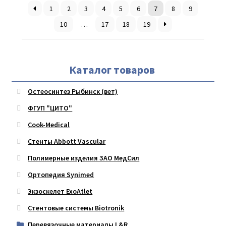
1
2
3
4
5
6
7
8
9
10
…
17
18
19
Каталог товаров
Остеосинтез Рыбинск (вет)
ФГУП "ЦИТО"
Cook-Medical
Стенты Abbott Vascular
Полимерные изделия ЗАО МедСил
Ортопедия Synimed
Экзоскелет ExoAtlet
Стентовые системы Biotronik
Перевязочные материалы L&R