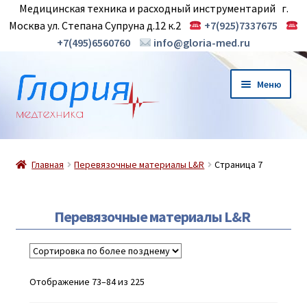
Медицинская техника и расходный инструментарий г.
Москва ул. Степана Супруна д.12 к.2
+7(925)7337675
+7(495)6560760
info@gloria-med.ru
Перейти
Перейти
Меню
к
к
навигации
содержимому
О нас
Главная
Перевязочные материалы L&R
Страница 7
Новинки
Магазин
Перевязочные материалы L&R
Контакты
Отображение 73–84 из 225
Корзина